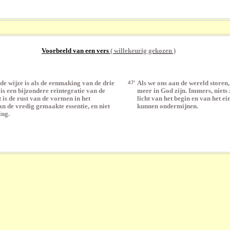
Voorbeeld van een vers
( willekeurig gekozen )
de wijze is als de eenmaking van de drie
47'
Als we ons aan de wereld storen,
is een bijzondere reïntegratie van de
meer in God zijn. Immers, niets 
 is de rust van de vormen in het
licht van het begin en van het ei
n de vredig gemaakte essentie, en niet
kunnen ondermijnen.
ing.