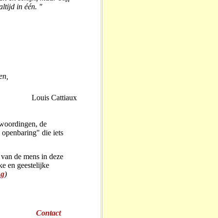
altijd in één. "
en,
Louis Cattiaux
ewoordingen, de
openbaring" die iets
l van de mens in deze
e en geestelijke
ng
)
Contact