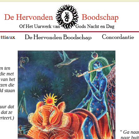
en ten
die met
 van het
ezen die
ld staan
uur dat
 dat ze
rteert.)
" Ga naar
naar buit