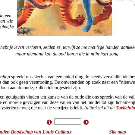
dereen,
aan wie
ofelijke
 hebt je leven verloren, zeiden ze, terwijl ze me met lege handen aankek
maar niemand kon de god horen die in mijn hart zong.
schap
spreekt ons slechts van één enkel ding, in steeds verschillende b
is dan ook geen verstrooiing. De onwetenden op zoek naar een "nieuwe 
oen aan de oude, zullen teleurgesteld zijn.
een getuigenis vinden ten gunste van de oude die ons spreekt van de va
e en morele gevolgen van deze val en van het middel tot zijn lichamelijk
mysterieuze weg die naar de verrijzenis leidt.
(uittreksel uit de
Toelichti
den Boodschap van Louis Cattiaux
Site map