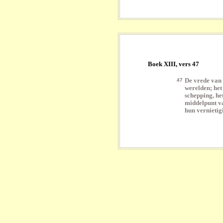
Boek XIII, vers 47
47
De vrede van 
werelden; het 
schepping, het
middelpunt va
hun vernietig